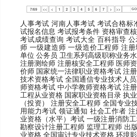
7/69
<<
<
1
2
3
4
5
6
7
>
>>
人事考试
河南人事考试
考试合格标
试报名信息
考试报考条件
资格审查
考试成绩查询
考试大全
百科指导
公
师
一级建造师
一级造价工程师
注册
单位
公务员
卫生系列高级职称业务
注册测绘师
注册核安全工程师
医师
价师
国家统一法律职业资格考试
注
技术资格考试
全国通信专业技术人员
师资格考试
中小学教师资格考试
注
工程从业资格
国家职业资格目录
执
（投资）
注册安全工程师
全国专业
用能力考试
领证通知
社会工作者
注
业资格（水平）考试
一级注册消防工
勘察设计注册工程师
监理工程师
出
业资格
全国审计专业技术资格
环境