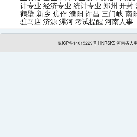
计专业
经济专业
统计专业
郑州
开封
鹤壁
新乡
焦作
濮阳
许昌
三门峡
南
驻马店
济源
漯河
考试提醒
河南人事
豫ICP备14015229号
HNRSKS
河南省人