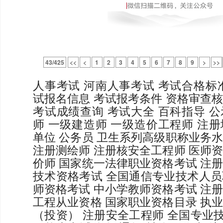
43/425
<<
<
1
2
3
4
5
6
7
8
9
>
>>
人事考试
河南人事考试
考试合格标
试报名信息
考试报考条件
资格审查
考试成绩查询
考试大全
百科指导
公
师
一级建造师
一级造价工程师
注册
单位
公务员
卫生系列高级职称业务
注册测绘师
注册核安全工程师
医师
价师
国家统一法律职业资格考试
注
技术资格考试
全国通信专业技术人员
师资格考试
中小学教师资格考试
注
工程从业资格
国家职业资格目录
执
（投资）
注册安全工程师
全国专业