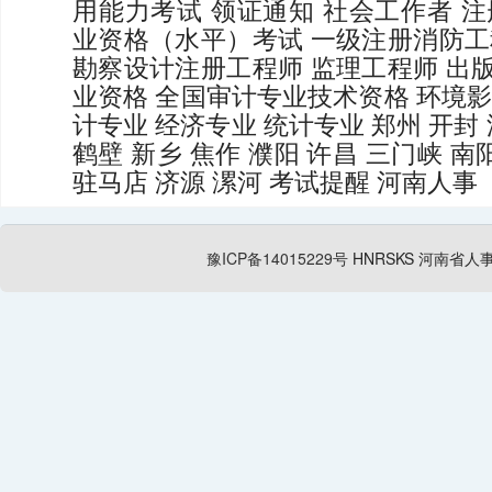
用能力考试
领证通知
社会工作者
注
业资格（水平）考试
一级注册消防工
勘察设计注册工程师
监理工程师
出
业资格
全国审计专业技术资格
环境
计专业
经济专业
统计专业
郑州
开封
鹤壁
新乡
焦作
濮阳
许昌
三门峡
南
驻马店
济源
漯河
考试提醒
河南人事
豫ICP备14015229号
HNRSKS
河南省人