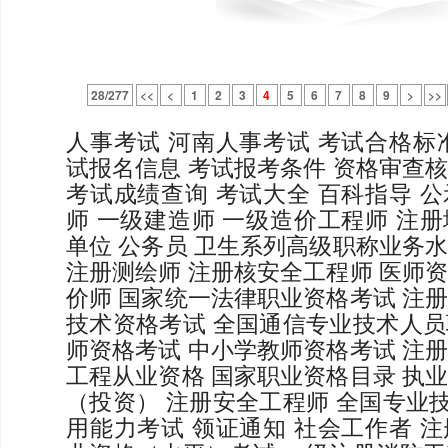
28/277
<<
<
1
2
3
4
5
6
7
8
9
>
>>
人事考试
河南人事考试
考试合格标
试报名信息
考试报考条件
资格审查
考试成绩查询
考试大全
百科指导
公
师
一级建造师
一级造价工程师
注册
单位
公务员
卫生系列高级职称业务
注册测绘师
注册核安全工程师
医师
价师
国家统一法律职业资格考试
注
技术资格考试
全国通信专业技术人员
师资格考试
中小学教师资格考试
注
工程从业资格
国家职业资格目录
执
（投资）
注册安全工程师
全国专业
用能力考试
领证通知
社会工作者
注