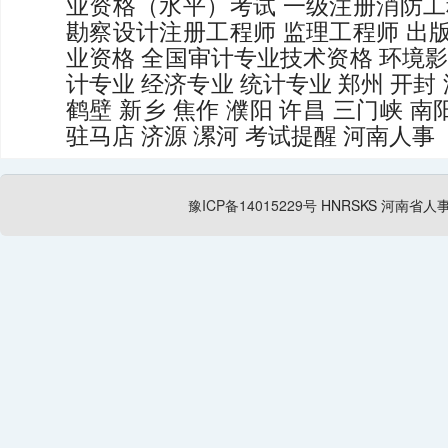
业资格（水平）考试
一级注册消防工
勘察设计注册工程师
监理工程师
出
业资格
全国审计专业技术资格
环境
计专业
经济专业
统计专业
郑州
开封
鹤壁
新乡
焦作
濮阳
许昌
三门峡
南
驻马店
济源
漯河
考试提醒
河南人事
豫ICP备14015229号
HNRSKS
河南省人