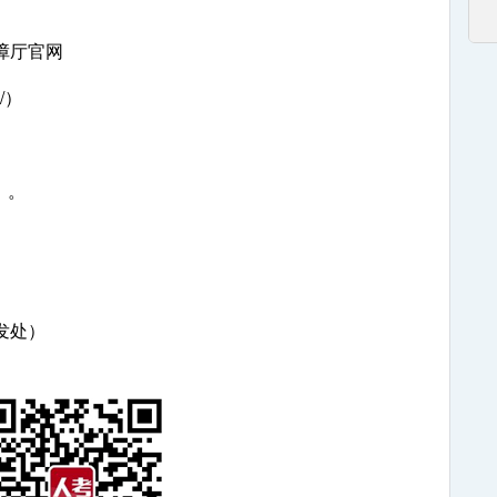
障厅官网
n/）
m）。
发处）